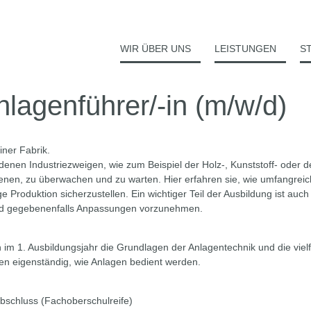
WIR ÜBER UNS
LEISTUNGEN
S
lagenführer/-in (m/w/d)
enen Industriezweigen, wie zum Beispiel der Holz-, Kunststoff- oder d
enen, zu überwachen und zu warten. Hier erfahren sie, wie umfangrei
ge Produktion sicherzustellen. Ein wichtiger Teil der Ausbildung ist auc
 und gegebenenfalls Anpassungen vorzunehmen.
im 1. Ausbildungsjahr die Grundlagen der Anlagentechnik und die vielf
rnen eigenständig, wie Anlagen bedient werden.
abschluss (Fachoberschulreife)