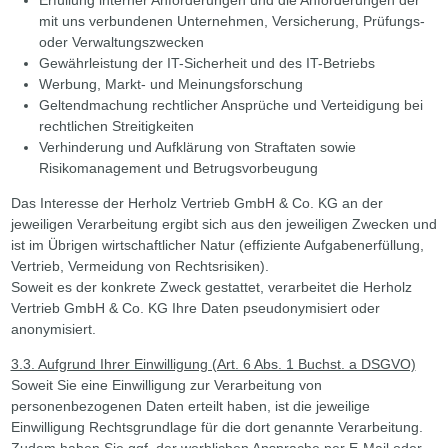
mit uns verbundenen Unternehmen, Versicherung, Prüfungs-
oder Verwaltungszwecken
Gewährleistung der IT-Sicherheit und des IT-Betriebs
Werbung, Markt- und Meinungsforschung
Geltendmachung rechtlicher Ansprüche und Verteidigung bei
rechtlichen Streitigkeiten
Verhinderung und Aufklärung von Straftaten sowie
Risikomanagement und Betrugsvorbeugung
Das Interesse der Herholz Vertrieb GmbH & Co. KG an der
jeweiligen Verarbeitung ergibt sich aus den jeweiligen Zwecken und
ist im Übrigen wirtschaftlicher Natur (effiziente Aufgabenerfüllung,
Vertrieb, Vermeidung von Rechtsrisiken).
Soweit es der konkrete Zweck gestattet, verarbeitet die Herholz
Vertrieb GmbH & Co. KG Ihre Daten pseudonymisiert oder
anonymisiert.
3.3. Aufgrund Ihrer Einwilligung (Art. 6 Abs. 1 Buchst. a DSGVO)
Soweit Sie eine Einwilligung zur Verarbeitung von
personenbezogenen Daten erteilt haben, ist die jeweilige
Einwilligung Rechtsgrundlage für die dort genannte Verarbeitung.
Zudem haben Sie ggf. der werblichen Ansprache per E-Mail oder